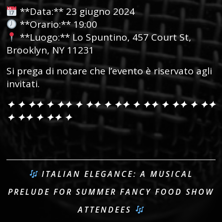
**Data:** 23 giugno 2024
**Orario:** 19:00
**Luogo:** Lo Spuntino, 457 Court St,
Brooklyn, NY 11231
Si prega di notare che l’evento è riservato agli
invitati.
✦ ✦ ✦
✦ ✦ ✦
✦ ✦ ✦
✦ ✦ ✦
✦ ✦ ✦
✦ ✦ ✦
✦ ✦ ✦
✦
✦ ✦
✦ ✦ ✦
✦ ✦
ITALIAN ELEGANCE: A MUSICAL
PRELUDE FOR SUMMER FANCY FOOD SHOW
ATTENDEES