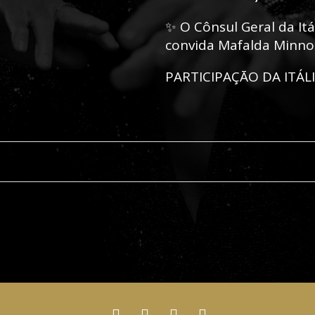
✨ O Cônsul Geral da Itá
convida Mafalda Minnoz
PARTICIPAÇĀO DA ITÁL