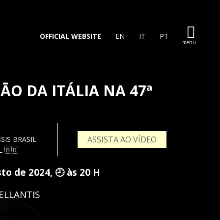
OFFICIAL WEBSITE
EN
IT
PT
ĀO DA ITÁLIA NA 47ª
ASSISTA AO VÍDEO
SIS BRASIL
L 🇧🇷
sto de 2024, 🕘 às 20 H
TELLANTIS