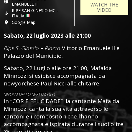
EMANUELE II
WATCH THE
VIDEO
RIPE SAN GINESIO MC -
ITALIA
Google Map
Sabato, 22 luglio 2023 alle 21:00
Ripe S
.
Ginesio
–
Piazza
Vittorio Emanuele II e
Palazzo del Municipio.
Sabato, 22 Luglio alle ore 21:00, Mafalda
Minnozzi si esibisce accompagnata dal
newyorchese Paul Ricci alle chitarre.
SINOSSI DELLO SPETTACOLO:
in “COR E FELICIDADE” la cantante Mafalda
Minnozzi canta la sua vita attraverso le
canzoni e i compositori che l’hanno
accompagnata e ispirata durante i suoi oltre
35 anni di carriera.