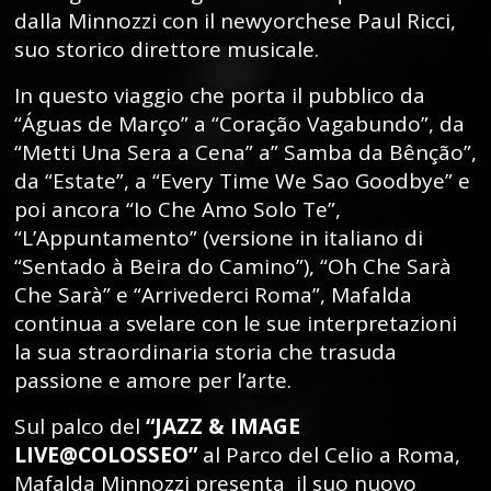
dalla Minnozzi con il newyorchese Paul Ricci,
suo storico direttore musicale.
In questo viaggio che porta il pubblico da
“Águas de Março” a “Coração Vagabundo”, da
“Metti Una Sera a Cena” a” Samba da Bênção”,
da “Estate”, a “Every Time We Sao Goodbye” e
poi ancora “Io Che Amo Solo Te”,
“L’Appuntamento” (versione in italiano di
“Sentado à Beira do Camino”), “Oh Che Sarà
Che Sarà” e “Arrivederci Roma”, Mafalda
continua a svelare con le sue interpretazioni
la sua straordinaria storia che trasuda
passione e amore per l’arte.
Sul palco del
“JAZZ & IMAGE
LIVE@COLOSSEO”
al Parco del Celio a Roma,
Mafalda Minnozzi presenta il suo nuovo