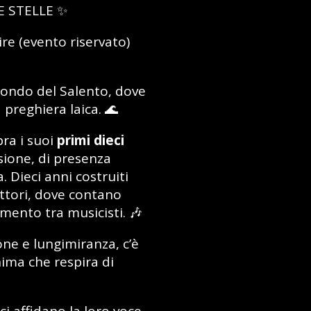
E STELLE ✨
re (evento riservato)
fondo del Salento, dove
a preghiera laica. 🌊
ra i suoi
primi dieci
visione, di presenza
. Dieci anni costruiti
ettori, dove contano
imento tra musicisti. 🎶
ne e lungimiranza, c’è
anima che respira di